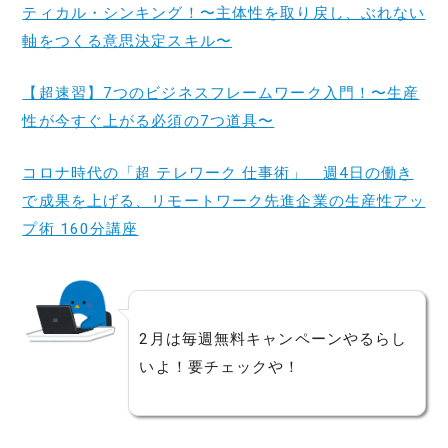
ティカル・シンキング！〜主体性を取り戻し、ぶれない
軸をつくる意思決定スキル〜
【超速習】7つのビジネスフレームワーク入門！〜生産
性が今すぐ上がる必須の7つ道具〜
コロナ時代の「超 テレワーク 仕事術」 週4日の働き
で成果を上げる、リモートワーク先進企業の生産性アッ
プ術 160分講座
2月は毎週無料キャンペーンやるらし
いよ！要チェックや！