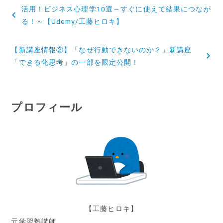
投
活用！ビジネス心理学10選～すぐに使えて結果につなが
稿
る！～【Udemy/工藤ヒロキ】
ナ
【新講座情報②】「なぜ行動できないのか？」新講座
ビ
「できる化思考」の一部を限定公開！
ゲ
ー
プロフィール
シ
ョ
ン
【工藤ヒロキ】
元学習塾講師。