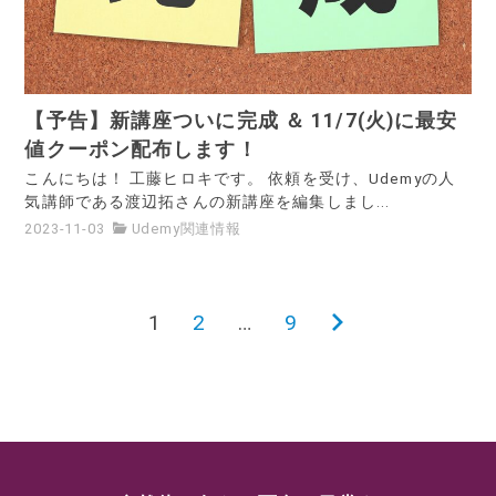
【予告】新講座ついに完成 ＆ 11/7(火)に最安
値クーポン配布します！
こんにちは！ 工藤ヒロキです。 依頼を受け、Udemyの人
気講師である渡辺拓さんの新講座を編集しまし...
2023-11-03
Udemy関連情報
1
2
…
9
投
次
の
稿
ペ
ー
ナ
ジ
ビ