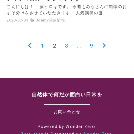
こんにちは！ 工藤ヒロキです。 今週もみなさんに知識のお
すそ分けをさせていただきます！ 人気講師の渡...
2023-07-01
Udemy関連情報
1
2
3
…
9
投
前
次
の
の
稿
ペ
ペ
ー
ー
ナ
ジ
ジ
ビ
ゲ
自然体で何だか面白い日常を
ー
お問い合わせ
シ
Powered by Wonder Zero.
ョ