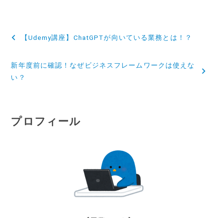
投
【Udemy講座】ChatGPTが向いている業務とは！？
稿
新年度前に確認！なぜビジネスフレームワークは使えな
ナ
い？
ビ
ゲ
プロフィール
ー
シ
ョ
ン