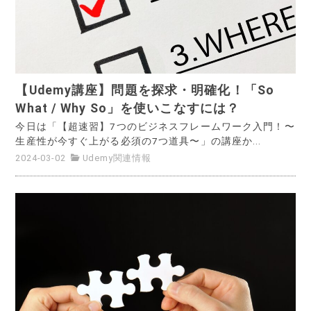
【Udemy講座】問題を探求・明確化！「So
What / Why So」を使いこなすには？
今日は「【超速習】7つのビジネスフレームワーク入門！〜
生産性が今すぐ上がる必須の7つ道具〜」の講座か...
2024-03-02
Udemy関連情報