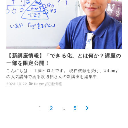
【新講座情報】「できる化」とは何か？講座の
一部を限定公開！
こんにちは！ 工藤ヒロキです。 現在依頼を受け、Udemy
の人気講師である渡辺拓さんの新講座を編集中...
2023-10-22
Udemy関連情報
1
2
…
5
投
次
の
稿
ペ