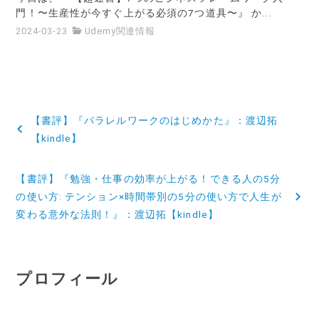
門！〜生産性が今すぐ上がる必須の7つ道具〜』 か...
2024-03-23
Udemy関連情報
投
【書評】『パラレルワークのはじめかた』：渡辺拓
稿
【kindle】
ナ
【書評】『勉強・仕事の効率が上がる！できる人の5分
ビ
の使い方: テンション×時間帯別の5分の使い方で人生が
変わる意外な法則！』：渡辺拓【kindle】
ゲ
ー
シ
プロフィール
ョ